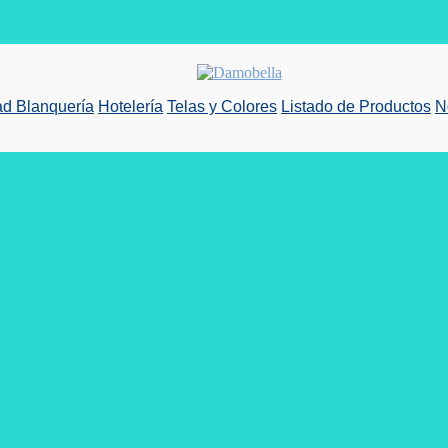
d Blanquería
Hotelería
Telas y Colores
Listado de Productos
N