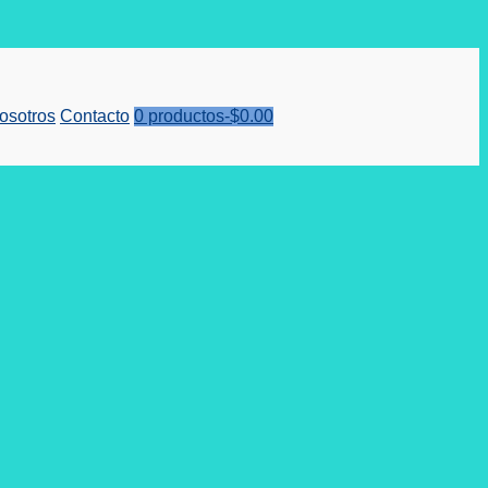
osotros
Contacto
0 productos-
$
0.00