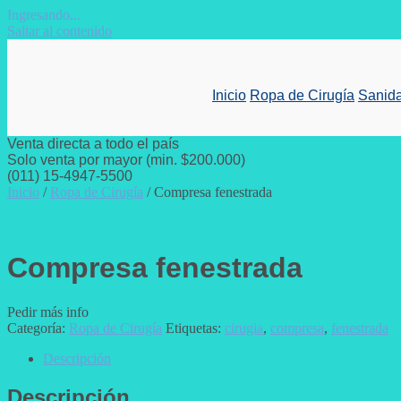
Ingresando...
Saltar al contenido
Inicio
Ropa de Cirugía
Sanida
Venta directa a todo el país
Solo venta por mayor (min. $200.000)
(011) 15-4947-5500
Inicio
/
Ropa de Cirugía
/ Compresa fenestrada
Compresa fenestrada
Pedir más info
Categoría:
Ropa de Cirugía
Etiquetas:
cirugia
,
compresa
,
fenestrada
Descripción
Descripción