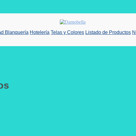
d Blanquería
Hotelería
Telas y Colores
Listado de Productos
N
os