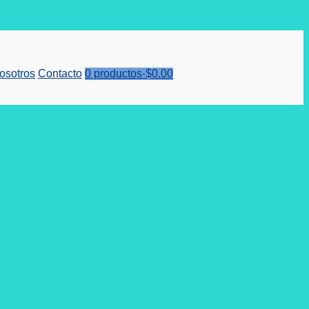
osotros
Contacto
0 productos-
$
0.00