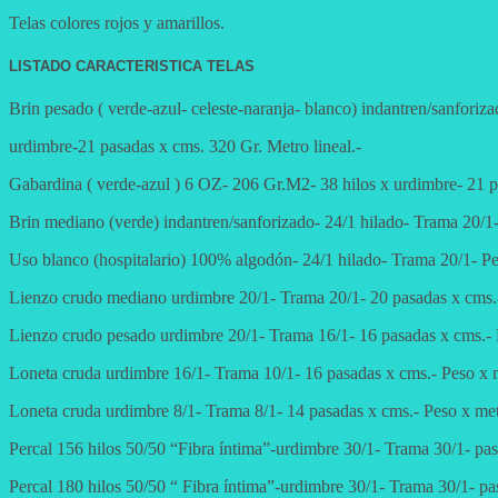
Telas colores rojos y amarillos.
LISTADO CARACTERISTICA TELAS
Brin pesado ( verde-azul- celeste-naranja- blanco) indantren/sanfori
urdimbre-21 pasadas x cms. 320 Gr. Metro lineal.-
Gabardina ( verde-azul ) 6 OZ- 206 Gr.M2- 38 hilos x urdimbre- 21 pa
Brin mediano (verde) indantren/sanforizado- 24/1 hilado- Trama 20/1-
Uso blanco (hospitalario) 100% algodón- 24/1 hilado- Trama 20/1- Pe
Lienzo crudo mediano urdimbre 20/1- Trama 20/1- 20 pasadas x cms.-
Lienzo crudo pesado urdimbre 20/1- Trama 16/1- 16 pasadas x cms.- P
Loneta cruda urdimbre 16/1- Trama 10/1- 16 pasadas x cms.- Peso x m
Loneta cruda urdimbre 8/1- Trama 8/1- 14 pasadas x cms.- Peso x met
Percal 156 hilos 50/50 “Fibra íntima”-urdimbre 30/1- Trama 30/1- pa
Percal 180 hilos 50/50 “ Fibra íntima”-urdimbre 30/1- Trama 30/1- pa