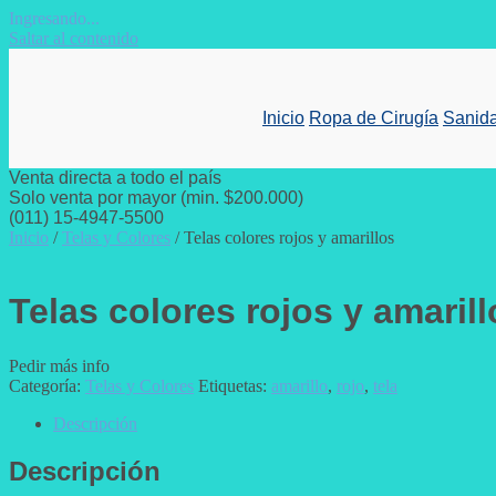
Ingresando...
Saltar al contenido
Inicio
Ropa de Cirugía
Sanida
Venta directa a todo el país
Solo venta por mayor (min. $200.000)
(011) 15-4947-5500
Inicio
/
Telas y Colores
/ Telas colores rojos y amarillos
Telas colores rojos y amarill
Pedir más info
Categoría:
Telas y Colores
Etiquetas:
amarillo
,
rojo
,
tela
Descripción
Descripción